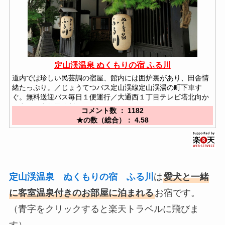
定山渓温泉 ぬくもりの宿 ふる川
道内では珍しい民芸調の宿屋、館内には囲炉裏があり、田舎情
緒たっぷり。／じょうてつバス定山渓線定山渓湯の町下車す
ぐ。無料送迎バス毎日１便運行／大通西１丁目テレビ塔北向か
い出発。事前予約制。
コメント数 ： 1182
★の数（総合）： 4.58
定山渓温泉 ぬくもりの宿 ふる川
は
愛犬と一緒
に客室温泉付きのお部屋に泊まれる
お宿です。
（青字をクリックすると楽天トラベルに飛びま