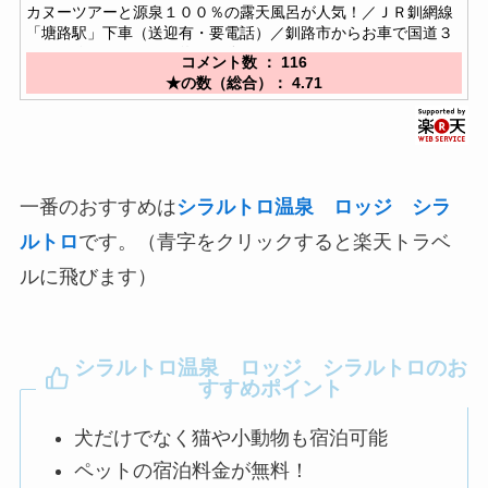
カヌーツアーと源泉１００％の露天風呂が人気！／ＪＲ釧網線
「塘路駅」下車（送迎有・要電話）／釧路市からお車で国道３
９１号線で３５Ｋｍ（約４０分）
コメント数 ： 116
★の数（総合）： 4.71
一番のおすすめは
シラルトロ温泉 ロッジ シラ
ルトロ
です。（青字をクリックすると楽天トラベ
ルに飛びます）
シラルトロ温泉 ロッジ シラルトロのお
すすめポイント
犬だけでなく猫や小動物も宿泊可能
ペットの宿泊料金が無料！