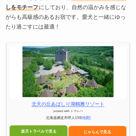
しをモチーフ
にしており、自然の温かみを感じな
がらも高級感のあるお宿です。愛犬と一緒にゆっ
たり過ごすには最適！
北天の丘あばしり湖鶴雅リゾート
posted with
トマレバ
北海道網走市呼人159
[地図]
楽天トラベルで見る
じゃらんで見る