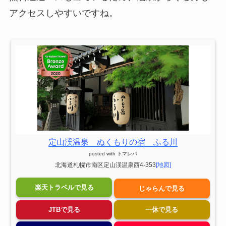
アクセスしやすいですね。
定山渓温泉 ぬくもりの宿 ふる川
posted with
トマレバ
北海道札幌市南区定山渓温泉西4-353
[地図]
楽天トラベルで見る
じゃらんで見る
JTBで見る
一休で見る