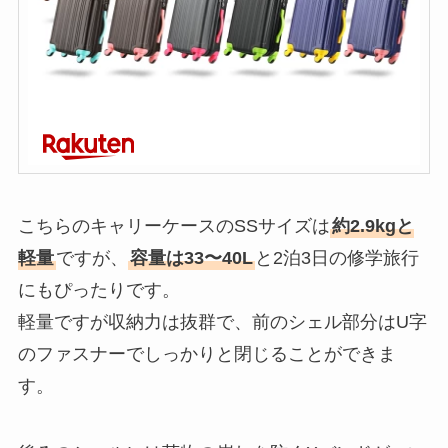
こちらのキャリーケースのSSサイズは
約2.9kgと
軽量
ですが、
容量は33〜40L
と2泊3日の修学旅行
にもぴったりです。
軽量ですが収納力は抜群で、前のシェル部分はU字
のファスナーでしっかりと閉じることができま
す。